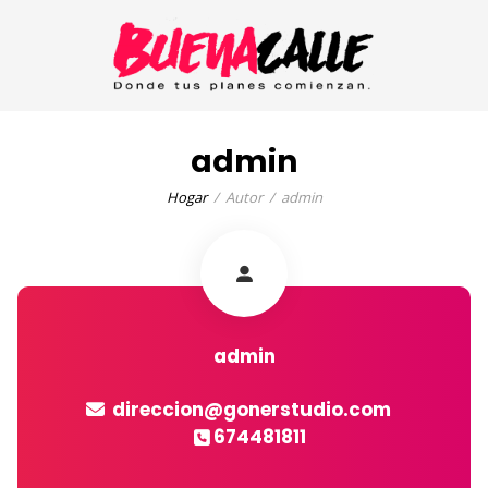
admin
Hogar
Autor
admin
admin
direccion@gonerstudio.com
674481811