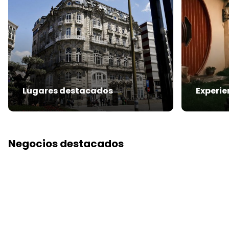
Lugares destacados
Experie
Negocios destacados